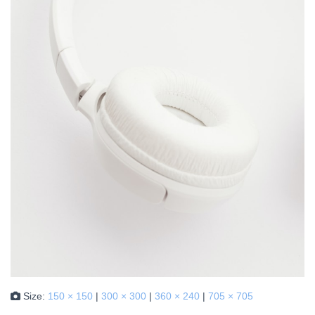
Size:
150 × 150
|
300 × 300
|
360 × 240
|
705 × 705