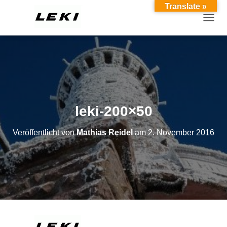
Translate »
TOGGL
leki-200×50
Veröffentlicht von
Mathias Reidel
am
2. November 2016