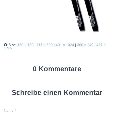
Size:
150 × 150
|
117 × 300
|
401 × 1024
|
360 × 240
|
487 ×
1245
0 Kommentare
Schreibe einen Kommentar
Name
*